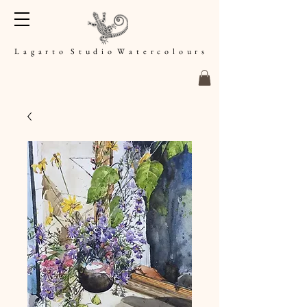
L a g a r t o S t u d i o W a t e r c o l o u r s